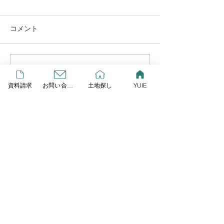
この度リプレイとLIXIL研究
所が提案する、新しいスタイ
コメント
ルの規格住宅が始動しまし
GW営業します
た！ その名も「YUIE
ATELIER」 自由度の高い注
コメントを追加…
文住宅でもなく、コスト重視
資料請求
お問い合わせ
土地探し
YUIE
の建売住宅とも違うYUIE
YUIEはみんなの声をもと
に、住まいのプロが多様化す
HOME
る暮らし方に合わせて考え
た、新しいスタイルの規格住
宅です 今なら３棟限定でモニ
ター棟を募集しており、１０
Contact
０万円相当のキッチンをプレ
ゼント ♩７月の週末にはY
株式会社リプレイ
〒323-0804 栃木県小山市萱橋1132-3
Tel
0285-37-7110
Fax
0285-37-7109