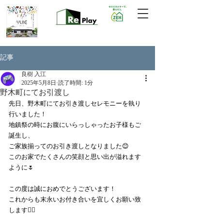
記事
良樹 入江
2025年5月8日
読了時間: 1分
野木町にてお引渡し
先日、野木町にてお引き渡しセレモニーを執り
行いました！
地鎮祭の時にお腹にいらっしゃったお子様もご
誕生し、
ご家族揃ってのお引き渡しとなりました😊
このお家でたくさんの笑顔と思い出が溢れます
ように🌷
この度は誠におめでとうございます！
これからも末永いお付き合いを宜しくお願い致
します🙇‍♀️