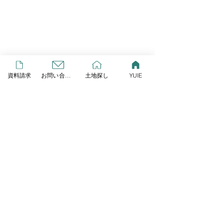
YUIE
資料請求
お問い合わせ
土地探し
YUIE
この度リプレイとLIXIL研究
所が提案する、新しいスタイ
コメント
ルの規格住宅が始動しまし
GW営業します
た！ その名も「YUIE
ATELIER」 自由度の高い注
コメントを追加…
文住宅でもなく、コスト重視
の建売住宅とも違うYUIE
YUIEはみんなの声をもと
に、住まいのプロが多様化す
HOME
る暮らし方に合わせて考え
た、新しいスタイルの規格住