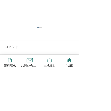
YUIE
この度リプレイとLIXIL研究
所が提案する、新しいスタイ
コメント
ルの規格住宅が始動しまし
GW営業します
た！ その名も「YUIE
ATELIER」 自由度の高い注
資料請求
お問い合わせ
土地探し
YUIE
コメントを追加…
文住宅でもなく、コスト重視
の建売住宅とも違うYUIE
YUIEはみんなの声をもと
に、住まいのプロが多様化す
HOME
る暮らし方に合わせて考え
た、新しいスタイルの規格住
宅です 今なら３棟限定でモニ