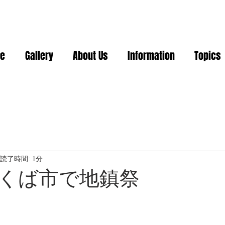
e
Gallery
About Us
Information
Topics
読了時間: 1分
くば市で地鎮祭