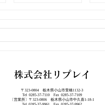
YUIE
この度リプレイとLIXIL研究所が
提案する、新しいスタイルの規格
住宅が始動しました！ その名も
GW
「YUIE ATELIER」 自由度の高
い注文住宅でもなく、コスト重視
の建売住宅とも違うYUIE YUIE
はみんなの声をもとに、住まいの
プロが多様化する暮らし方に合わ
せて考えた、新しいスタイルの規
格住宅です 今なら３棟限定でモ
株式会社リプレイ
ニター棟を募集しており、１００
万円相当のキッチンをプレゼント
♩７月の週末にはY
〒323-0804 栃木県小山市萱橋1132-3
Tel 0285-37-7110 Fax 0285-37-7109
〔営業所〕〒323-0806 栃木県小山市中久喜1-18-1
Tel 0285-37-9961 Fax 0285-37-9962