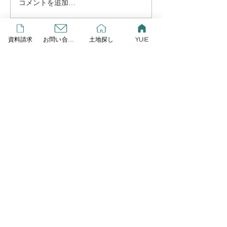
コメントを追加…
お越し頂きありがとうご
完成見学会＆リ
ざいました
祭り
資料請求
お問い合わせ
土地探し
YUIE
HOME
Contact
株式会社リプレイ
〒323-0804 栃木県小山市萱橋1132-3
Tel
0285-37-7110
Fax
0285-37-7109
〔営業所〕〒323-0806 栃木県小山市中久喜1-18-1
Tel
0285-37-9961
Fax
0285-37-9962
✉
info@replay-housing.com
OPEN 10:00 - 18:00
Closed on Tuesday & Wednesday
建設業許可番号 ： ​​栃木県知事 許可（般4）第26755号
宅地建物取引業 ： 栃木県知事 免許
（ １ ）第 5371 号