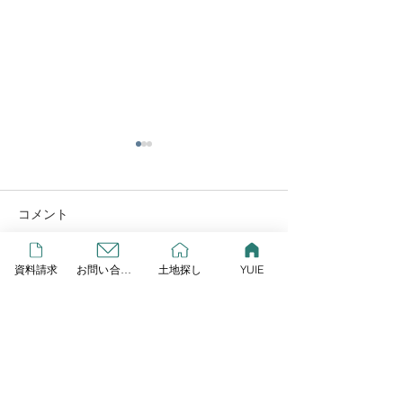
YUIE
この度リプレイとLIXIL研究
所が提案する、新しいスタイ
コメント
ルの規格住宅が始動しまし
GW営業します
た！ その名も「YUIE
資料請求
お問い合わせ
土地探し
YUIE
ATELIER」 自由度の高い注
コメントを追加…
文住宅でもなく、コスト重視
の建売住宅とも違うYUIE
YUIEはみんなの声をもと
に、住まいのプロが多様化す
HOME
る暮らし方に合わせて考え