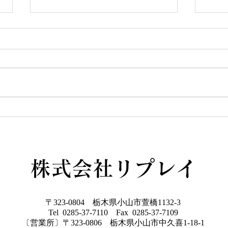
YUIE
この度リプレイとLIXIL研究所が
提案する、新しいスタイルの規格
住宅が始動しました！ その名も
GW
「YUIE ATELIER」 自由度の高
い注文住宅でもなく、コスト重視
の建売住宅とも違うYUIE YUIE
はみんなの声をもとに、住まいの
プロが多様化する暮らし方に合わ
せて考えた、新しいスタイルの規
格住宅です 今なら３棟限定でモ
株式会社リプレイ
ニター棟を募集しており、１００
万円相当のキッチンをプレゼント
♩７月の週末にはY
〒323-0804 栃木県小山市萱橋1132-3
Tel 0285-37-7110 Fax 0285-37-7109
〔営業所〕〒323-0806 栃木県小山市中久喜1-18-1