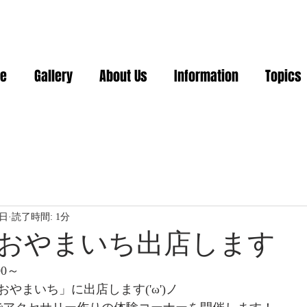
e
Gallery
About Us
Information
Topics
3日
読了時間: 1分
おやまいち出店します
00～
やまいち」に出店します('ω')ノ