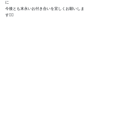
に
今後とも末永いお付き合いを宜しくお願いしま
す🙇‍♂️