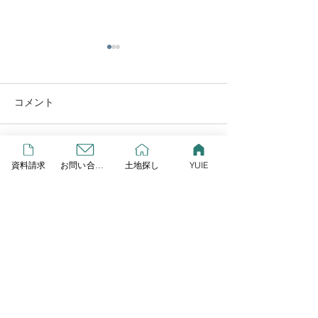
YUIE
この度リプレイとLIXIL研究
所が提案する、新しいスタイ
コメント
ルの規格住宅が始動しまし
GW営業します
た！ その名も「YUIE
ATELIER」 自由度の高い注
コメントを追加…
資料請求
お問い合わせ
土地探し
YUIE
文住宅でもなく、コスト重視
の建売住宅とも違うYUIE
YUIEはみんなの声をもと
に、住まいのプロが多様化す
HOME
る暮らし方に合わせて考え
た、新しいスタイルの規格住
宅です 今なら３棟限定でモニ
ター棟を募集しており、１０
Contact
０万円相当のキッチンをプレ