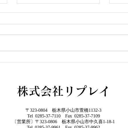
YUIE
この度リプレイとLIXIL研究所が
提案する、新しいスタイルの規格
住宅が始動しました！ その名も
GW
「YUIE ATELIER」 自由度の高
い注文住宅でもなく、コスト重視
の建売住宅とも違うYUIE YUIE
はみんなの声をもとに、住まいの
プロが多様化する暮らし方に合わ
せて考えた、新しいスタイルの規
格住宅です 今なら３棟限定でモ
株式会社リプレイ
ニター棟を募集しており、１００
万円相当のキッチンをプレゼント
♩７月の週末にはY
〒323-0804 栃木県小山市萱橋1132-3
Tel 0285-37-7110 Fax 0285-37-7109
〔営業所〕〒323-0806 栃木県小山市中久喜1-18-1
Tel 0285-37-9961 Fax 0285-37-9962