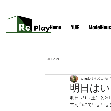
Home
YUIE
ModelHous
All Posts
sayuri.
1月30日
読了
明日はい
明日1/31（土）と2/
古河市にていよいよ