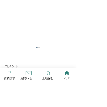
YUIE
この度リプレイとLIXIL研究
所が提案する、新しいスタイ
コメント
ルの規格住宅が始動しまし
GW営業します
た！ その名も「YUIE
資料請求
お問い合わせ
土地探し
YUIE
ATELIER」 自由度の高い注
コメントを追加…
文住宅でもなく、コスト重視
の建売住宅とも違うYUIE
YUIEはみんなの声をもと
に、住まいのプロが多様化す