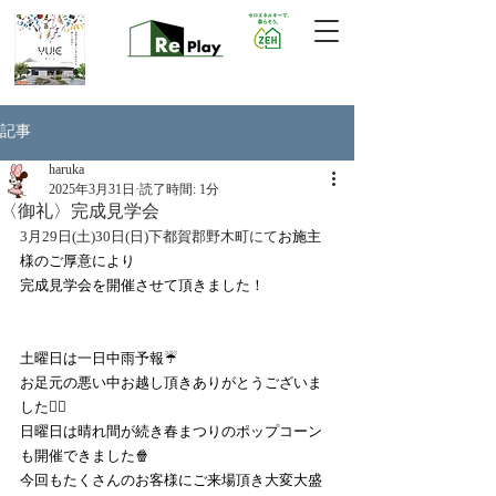
記事
haruka
2025年3月31日
読了時間: 1分
〈御礼〉完成見学会
3月29日(土)30日(日)下都賀郡野木町にて
お施主
様のご厚意により
完成見学会を開催させて頂きました！
土曜日は一日中雨予報☔
お足元の悪い中お越し頂きありがとうございま
した🙇‍♀️
日曜日は晴れ間が続き春まつりのポップコーン
も開催できました🍿
今回もたくさんのお客様にご来場頂き大変大盛