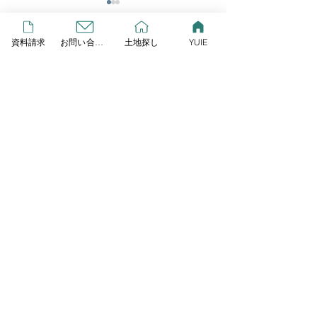
YUIE
この度リプレイとLIXIL研究
資料請求
お問い合わせ
土地探し
YUIE
所が提案する、新しいスタイ
コメント
ルの規格住宅が始動しまし
GW営業します
た！ その名も「YUIE
ATELIER」 自由度の高い注
コメントを追加…
文住宅でもなく、コスト重視
の建売住宅とも違うYUIE
YUIEはみんなの声をもと
に、住まいのプロが多様化す
HOME
る暮らし方に合わせて考え
た、新しいスタイルの規格住
宅です 今なら３棟限定でモニ
ター棟を募集しており、１０
Contact
０万円相当のキッチンをプレ
ゼント ♩７月の週末にはY
株式会社リプレイ