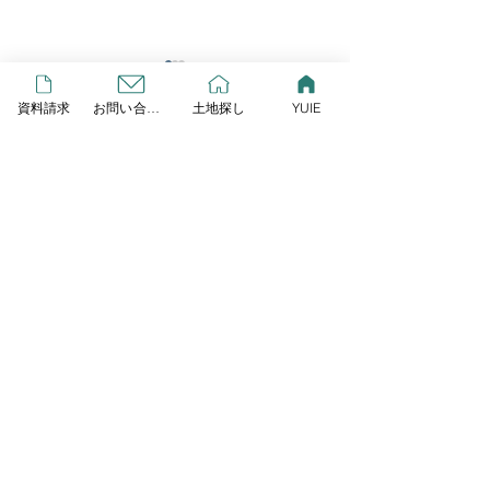
YUIE
資料請求
お問い合わせ
土地探し
YUIE
この度リプレイとLIXIL研究
所が提案する、新しいスタイ
コメント
ルの規格住宅が始動しまし
GW営業します
た！ その名も「YUIE
ATELIER」 自由度の高い注
コメントを追加…
文住宅でもなく、コスト重視
の建売住宅とも違うYUIE
YUIEはみんなの声をもと
に、住まいのプロが多様化す
HOME
る暮らし方に合わせて考え
た、新しいスタイルの規格住
宅です 今なら３棟限定でモニ
ター棟を募集しており、１０
Contact
０万円相当のキッチンをプレ
ゼント ♩７月の週末にはY