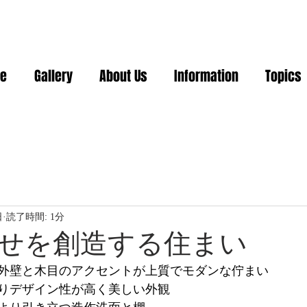
e
Gallery
About Us
Information
Topics
日
読了時間: 1分
せを創造する住まい
外壁と木目のアクセントが上質でモダンな佇まい
りデザイン性が高く美しい外観