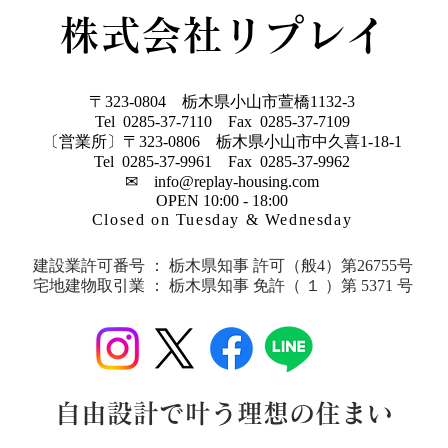
格住宅です 今なら３棟限定でモ
株式会社リプレイ
ニター棟を募集しており、１００
万円相当のキッチンをプレゼント
♩７月の週末にはY
〒323-0804 栃木県小山市萱橋1132-3
Tel 0285-37-7110 Fax 0285-37-7109
〔営業所〕〒323-0806 栃木県小山市中久喜1-18-1
Tel 0285-37-9961 Fax 0285-37-9962
✉
info@replay-housing.com
OPEN 10:00 - 18:00
Closed on Tuesday & Wednesday
建設業許可番号 ： ​​栃木県知事 許可（般4）第26755号
宅地建物取引業 ： 栃木県知事 免許
（ １ ）第 5371 号
​​自由設計で叶う理想の住まい