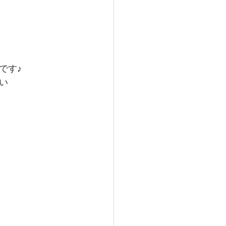
です♪
い