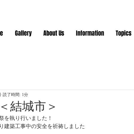
e
Gallery
About Us
Information
Topics
日
読了時間: 1分
＜結城市＞
祭を執り行いました！
り建築工事中の安全を祈祷しました