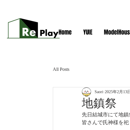
Home
YUIE
ModelHous
All Posts
Saori
2025年2月13
地鎮祭 
先日結城市にて地鎮
皆さんで氏神様を祀