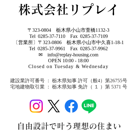
格住宅です 今なら３棟限定でモ
株式会社リプレイ
ニター棟を募集しており、１００
万円相当のキッチンをプレゼント
♩７月の週末にはY
〒323-0804 栃木県小山市萱橋1132-3
Tel 0285-37-7110 Fax 0285-37-7109
〔営業所〕〒323-0806 栃木県小山市中久喜1-18-1
Tel 0285-37-9961 Fax 0285-37-9962
✉
info@replay-housing.com
OPEN 10:00 - 18:00
Closed on Tuesday & Wednesday
建設業許可番号 ： ​​栃木県知事 許可（般4）第26755号
宅地建物取引業 ： 栃木県知事 免許
（ １ ）第 5371 号
​​自由設計で叶う理想の住まい