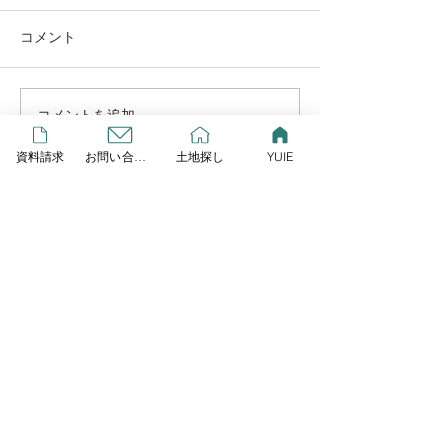
この度リプレイとLIXIL研究
所が提案する、新しいスタイ
コメント
ルの規格住宅が始動しまし
GW営業します
た！ その名も「YUIE
ATELIER」 自由度の高い注
コメントを追加…
文住宅でもなく、コスト重視
の建売住宅とも違うYUIE
資料請求
お問い合わせ
土地探し
YUIE
YUIEはみんなの声をもと
に、住まいのプロが多様化す
HOME
る暮らし方に合わせて考え
た、新しいスタイルの規格住
宅です 今なら３棟限定でモニ
ター棟を募集しており、１０
Contact
０万円相当のキッチンをプレ
ゼント ♩７月の週末にはY
株式会社リプレイ
〒323-0804 栃木県小山市萱橋1132-3
Tel
0285-37-7110
Fax
0285-37-7109
〔営業所〕〒323-0806 栃木県小山市中久喜1-18-1