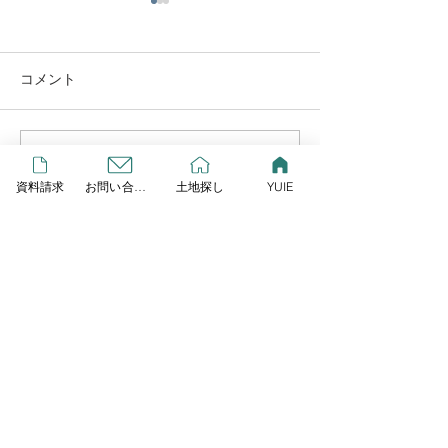
YUIE
この度リプレイとLIXIL研究
所が提案する、新しいスタイ
コメント
ルの規格住宅が始動しまし
GW営業します
た！ その名も「YUIE
ATELIER」 自由度の高い注
コメントを追加…
文住宅でもなく、コスト重視
資料請求
お問い合わせ
土地探し
YUIE
の建売住宅とも違うYUIE
YUIEはみんなの声をもと
に、住まいのプロが多様化す
HOME
る暮らし方に合わせて考え
た、新しいスタイルの規格住
宅です 今なら３棟限定でモニ
ター棟を募集しており、１０
Contact
０万円相当のキッチンをプレ
ゼント ♩７月の週末にはY
株式会社リプレイ