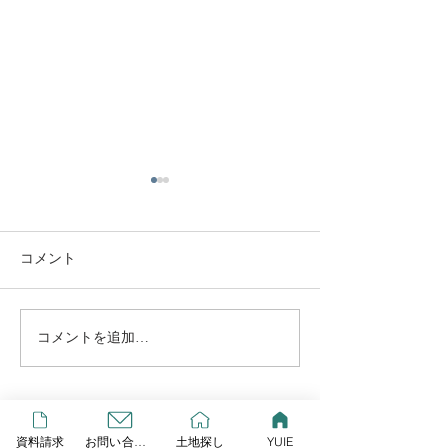
YUIE
この度リプレイとLIXIL研究
所が提案する、新しいスタイ
コメント
ルの規格住宅が始動しまし
GW営業します
た！ その名も「YUIE
ATELIER」 自由度の高い注
コメントを追加…
文住宅でもなく、コスト重視
の建売住宅とも違うYUIE
YUIEはみんなの声をもと
に、住まいのプロが多様化す
HOME
資料請求
お問い合わせ
土地探し
YUIE