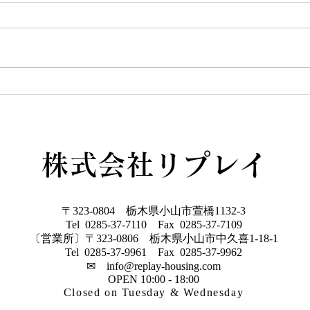
この度リプレイとLIXIL研究所が
提案する、新しいスタイルの規格
住宅が始動しました！ その名も
GW
「YUIE ATELIER」 自由度の高
い注文住宅でもなく、コスト重視
の建売住宅とも違うYUIE YUIE
はみんなの声をもとに、住まいの
プロが多様化する暮らし方に合わ
せて考えた、新しいスタイルの規
格住宅です 今なら３棟限定でモ
株式会社リプレイ
ニター棟を募集しており、１００
万円相当のキッチンをプレゼント
♩７月の週末にはY
〒323-0804 栃木県小山市萱橋1132-3
Tel 0285-37-7110 Fax 0285-37-7109
〔営業所〕〒323-0806 栃木県小山市中久喜1-18-1
Tel 0285-37-9961 Fax 0285-37-9962
✉
info@replay-housing.com
OPEN 10:00 - 18:00
Closed on Tuesday & Wednesday