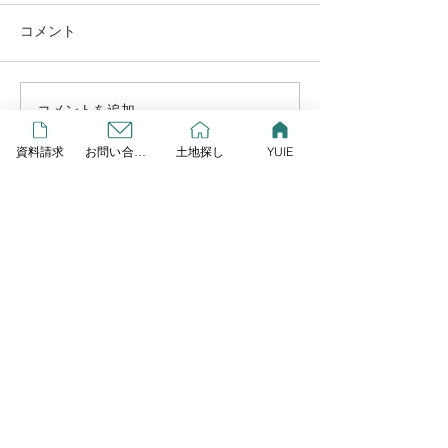
コメント
コメントを追加…
お越し頂きありがとうご
完成見学会＆リ
ざいました
祭り
資料請求
お問い合わせ
土地探し
YUIE
HOME
Contact
株式会社リプレイ
〒323-0804 栃木県小山市萱橋1132-3
Tel
0285-37-7110
Fax
0285-37-7109
〔営業所〕〒323-0806 栃木県小山市中久喜1-18-1