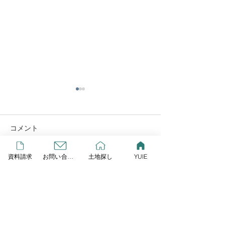
YUIE
この度リプレイとLIXIL研究
所が提案する、新しいスタイ
コメント
ルの規格住宅が始動しまし
GW営業します
た！ その名も「YUIE
資料請求
お問い合わせ
土地探し
YUIE
ATELIER」 自由度の高い注
コメントを追加…
文住宅でもなく、コスト重視
の建売住宅とも違うYUIE
YUIEはみんなの声をもと
に、住まいのプロが多様化す
HOME
る暮らし方に合わせて考え