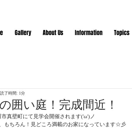
e
Gallery
About Us
Information
Topics
読了時間: 1分
の囲い庭！完成間近！
川市真壁町にて見学会開催されます('ω')ノ
、もちろん！見どころ満載のお家になっています☆彡