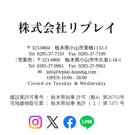
はみんなの声をもとに、住まいの
プロが多様化する暮らし方に合わ
せて考えた、新しいスタイルの規
格住宅です 今なら３棟限定でモ
株式会社リプレイ
ニター棟を募集しており、１００
万円相当のキッチンをプレゼント
♩７月の週末にはY
〒323-0804 栃木県小山市萱橋1132-3
Tel 0285-37-7110 Fax 0285-37-7109
〔営業所〕〒323-0806 栃木県小山市中久喜1-18-1
Tel 0285-37-9961 Fax 0285-37-9962
✉
info@replay-housing.com
OPEN 10:00 - 18:00
Closed on Tuesday & Wednesday
建設業許可番号 ： ​​栃木県知事 許可（般4）第26755号
宅地建物取引業 ： 栃木県知事 免許
（ １ ）第 5371 号