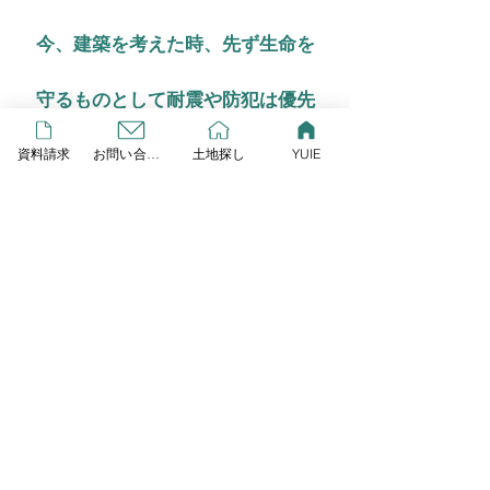
今、建築を考えた時、先ず生命を
守るものとして耐震や防犯は優先
資料請求
お問い合わせ
土地探し
YUIE
して考えたいものです。
次に快適さを求め、断熱性・気密
性を考え、遮音や換気etc...
家の性能整える事により、快適さ
を高めていきたいです。
そうすることで生命を守り、安心