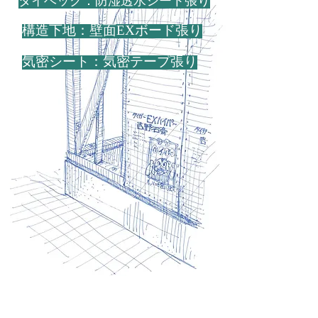
​タイベック：防湿透水シート張り
​構造下地：壁面EXボード張り
​気密シート：気密テープ張り