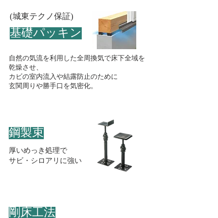
​(城東テクノ保証)
​基礎パッキン
自然の気流を利用した全周換気で
床下全域を
乾燥させ、
カビの室内流入や結露防止のために
玄関周りや勝手口を気密化。
​鋼製束
​厚いめっき処理で
サビ・シロアリに強い
​剛床工法