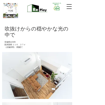
吹抜けからの穏やかな光の
中で
茨城県古河市
延床面積 １１６．２７㎡
（店舗併用） 2階建て